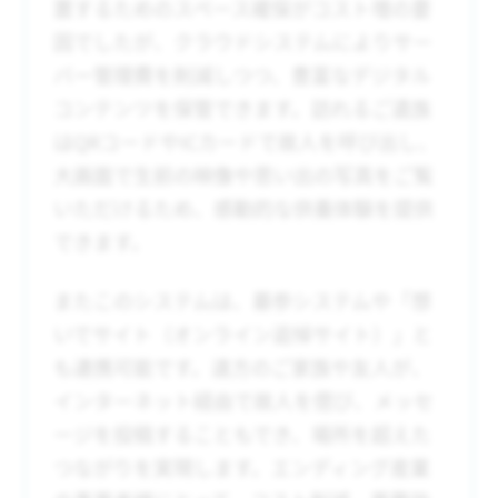
置するためのスペース確保がコスト増の要
因でしたが、クラウドシステムによりサー
バー管理費を削減しつつ、豊富なデジタル
コンテンツを保管できます。訪れるご遺族
はQRコードやICカードで故人を呼び出し、
大画面で生前の映像や思い出の写真をご覧
いただけるため、感動的な供養体験を提供
できます。
またこのシステムは、墓参システムや「想
いでサイト（オンライン追悼サイト）」と
も連携可能です。遠方のご家族や友人が、
インターネット経由で故人を偲び、メッセ
ージを投稿することもでき、場所を超えた
つながりを実現します。エンディング産業