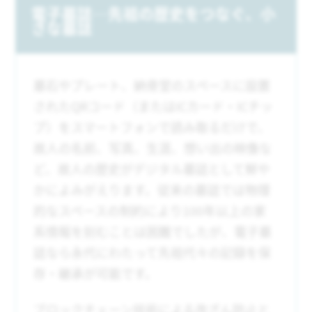
電子墓誌─先祖の歴史をつなぐ、小
さな墓誌
墓石やプレート、納骨堂のスペースに設置
されたQRコード（またはICカード・ICチッ
プ）をスマートフォンで読み取るだけで、
故人の名前、写真、生涯、想い出の映像な
ど、故人の歴史がデジタル墓誌として鮮や
かによみがえります。従来の墓誌では物理
的なスペースの制約により100年以上の家
系情報を刻むことは困難でしたが、電子墓
誌なら永代にわたって先祖代々の記録を保
存・継承が可能です。
ブロックチェーン技術による改ざん防止と