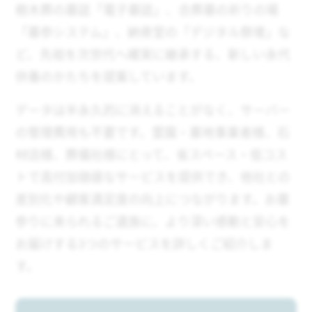
樹木葬の墓誌「電子墓誌」、合葬墓の祈りの場
「墓参システム」、納骨堂の「デジタル祭壇」な
ど、先祖を次世代へ確実に継承する、新しい永代
供養のかたちを提案しています。
データは半永久的に消えることがなく、サーバー
の管理費用も不要です。霊園・墓地事業者様、石
材店様、葬儀社様にとって、省スペース・低コス
トで高付加価値なサービスを提供でき、他社との
差別化や顧客満足度の向上につながります。お墓
参りに来られるご遺族に、より深い感動と安心を
お届けする3つのサービスを詳しくご紹介しま
す。