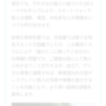
場合でも、それぞれの故人に紐づいたQRコ
ードやICチップにより、スマートフォンで
故人の遺影、墓誌、お名前などの情報をい
つでも呼び出せます。
従来の参拝形態では、合祀墓では故人を特
定することが困難でしたが、この墓参シス
テムにより「誰がどこに眠っているのか」
を明確に把握でき、ご遺族は安心して故人
と向き合うことができます。加えて、デジ
タル祭壇と連携すれば、納骨堂内の大型デ
ィスプレイに故人の写真や映像を表示する
ことも可能となり、より深い追悼の体験を
提供します。