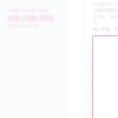
Google
ら保守管理
お電話でのお問い合わせ
050-7586-3502
さらに、ME
す。
平日10:00～19:00
特に葬儀、
させていた
主な強
包括的なM
高い集客効
外部施策
高い継続率
ご希望に応