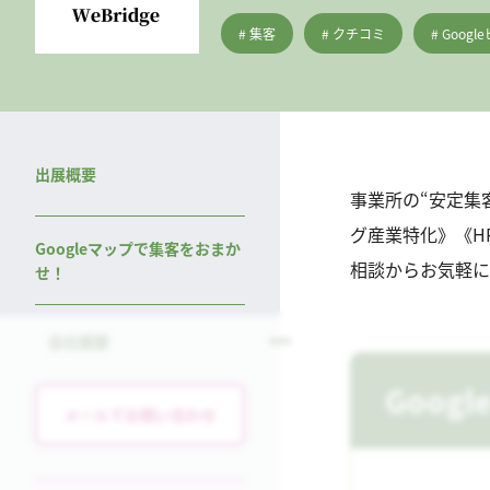
# 集客
# クチコミ
# Goo
出展概要
事業所の“安定集
グ産業特化》《H
Googleマップで集客をおまか
相談からお気軽に
せ！
会社概要
Goo
メールでお問い合わせ