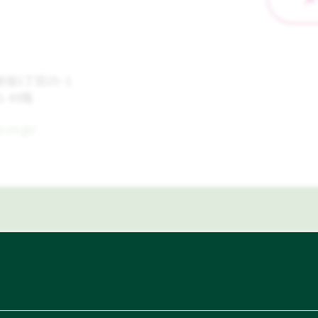
宿1丁目25−1
 49階
.co.jp/