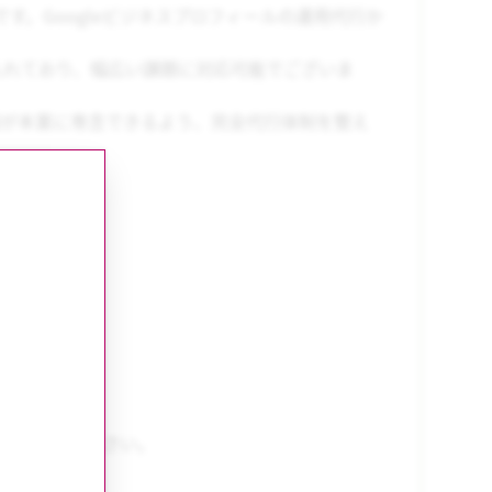
です。Googleビジネスプロフィールの運用代行か
入れており、幅広い課題に対応可能でございま
様が本業に専念できるよう、完全代行体制を整え
丸投げ」可能
績
実
にご相談ください。