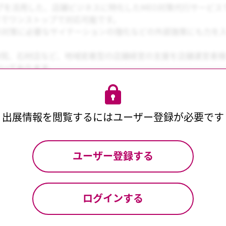
マップを活用した、店舗ビジネスに特化したMEO対策代行サービス
までワンストップで対応可能です。
O対策に必要なサイテーションの強化などの外部施策にも力を
寺院、石材店など、地域密着型の店舗経営の支援を店舗運営者
だいております。
みポイント
出展情報を閲覧するには
ユーザー登録が必要です
EO運用：プロフィール最適化から投稿更新、定期管理まで「
果：93.7%以上の上位表示率、および5,000店舗以上の支援実
ユーザー登録する
にも対応：口コミ返信、風評対策、サイテーション強化など充
：契約継続率90%以上で安定した集客体制を構築
ログインする
じて、導入事例や料金プランについてもご案内可能です。お気軽