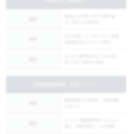
A葬儀社様（関東地方）
地域からの問い合わせ数の減
課題
少、競合との差別化
SEO対策とユーザビリティ改善、
施策
地域特化型コンテンツ制作
6ヵ月で自然検索流入120％増、
結果
問い合わせ数85％増加
B冠婚葬祭業者様（全国チェーン）
顧客管理の非効率化、営業活動
課題
の属人化
クラウド型顧客管理システムの
施策
導入、営業支援ツールの開発