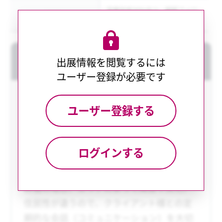
営業効率30％向上、顧客フォロ
結果
ー率が2倍に改善
Webコンサルティング
出展情報を閲覧するには
ユーザー登録が必要です
現状の問題点をアナリティクスツールなど
ユーザー登録する
を用いて分析し、また顧客目線での改善案
を行い、Webサイトを最適化していきま
す。
ログインする
とね屋のコンサルティングサービスでは、
葬儀の場合、エリアによって風習や文化、
住民性が違うので、クライアント様との定
期的な会話（コミュニケーション）を大切