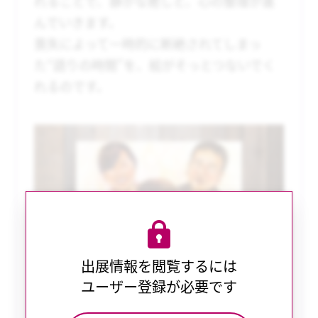
れることで、静かな癒しと、心の整理が進
んでいきます。
喪失によって一時的に断絶されてしまっ
た“語りの時間”を、絵がそっとつないでく
れるのです。
出展情報を閲覧するには
ユーザー登録が必要です