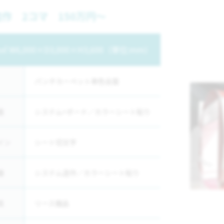
作 2コマ 150万円～
8㎡ W6,000×D3,000×H3,600（単位:mm）
パンチカーペット単色全面
面
システム+ボード／カラーシート貼り
イン
シート切文字
器
システム造作／カラーシート貼り
具
リース備品