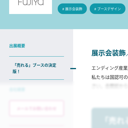
# 展示会装飾
# ブースデザイン
出展概要
展示会装飾
「売れる」ブースの決定
エンディング産業
版！
私たちは国認可の
さい。会期前から
会社概要
メールでお問い合わせ
「売れ