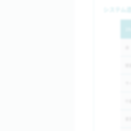
システム造
1
床
壁
サ
什
家