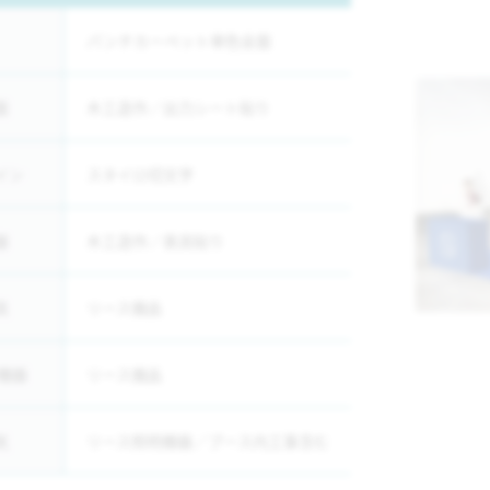
パンチカーペット単色全面
面
木工造作／出力シート貼り
イン
スタイロ切文字
器
木工造作／表具貼り
具
リース備品
V機器
リース備品
気
リース照明機器／ブース内工事含む