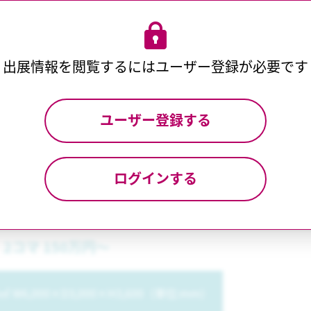
いています。ブランドイメージ再現や集客力アップにも！
t 03】全国の展示会に対応
出展情報を閲覧するには
ユーザー登録が必要です
15拠点あり、地方から首都圏への出展や各地でのブース装飾も
ョンや運営代行も承ります。
ユーザー登録する
ログインする
です。表示価格は税別/設置・撤去費用を含みます。デザイン
提案します。
2コマ 150万円～
8㎡ W6,000×D3,000×H3,600（単位:mm）