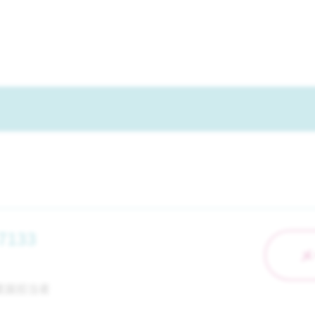
7133
メ
業展担当者