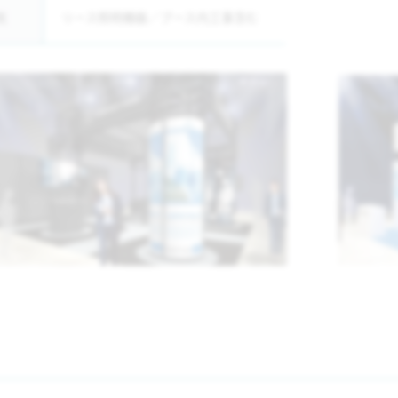
気
リース照明機器／ブース内工事含む