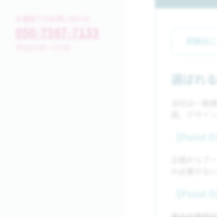
お電話でのお問い合わせ
050-7587-7133
詳細は
平日10:00～17:00
選ばれ
当社は一級建
画、デザイ
【Poin
企画からブ
の必要がな
【Poin
展示会専門