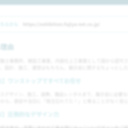
こちらから
https://exhibition.fujiya-net.co.jp/
る理由
築士事務所、建設工事業、内装仕上工事業として国から認可さ
ン、設計、施工、運営はもちろん、展示会に関するちょっとした
t 01】ワンストップですべてお任せ
ースデザイン、施工、装飾、備品レンタルまで、展示会に必要な
いから、直前や当日に「発注忘れてた！」と焦ることがなく安心
t 02】圧倒的なデザイン力
の担当者が、予算にあわせて最大限にかっこいいデザインをご提