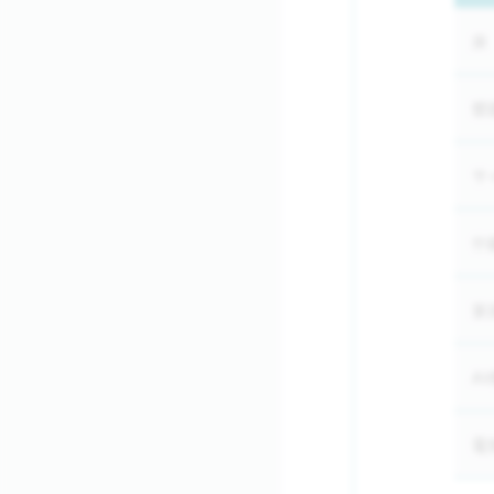
床
壁
サ
什
家
A
電