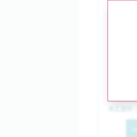
多数いただ
【Poin
全国13都市
プロモーシ
ブース例
下記は参考例
にあわせてご
木工造作 
1