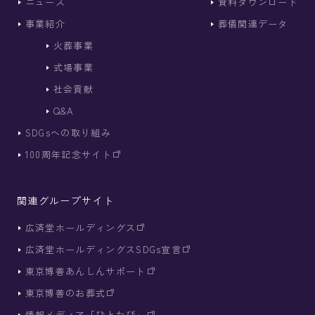
ニュース
資料ダウンロード
事業紹介
葬儀関連データ
火葬事業
式場事業
社会貢献
Q&A
SDGsへの取り組み
100周年記念サイト
関連グループサイト
広済堂
ホールディングス
広済堂ホールディングス
SDGs宣言
東京博善
あんしんサポート
東京博善の
お葬式
情報メディア
「ひとたび」