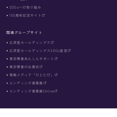
SDGsへの取り組み
100周年記念サイト
関連グループサイト
広済堂
ホールディングス
広済堂ホールディングス
SDGs宣言
東京博善
あんしんサポート
東京博善の
お葬式
情報メディア
「ひとたび」
エンディング
産業展
エンディング産業展
Online