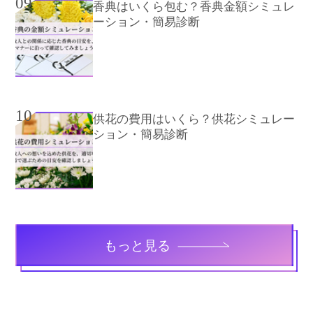
09
香典はいくら包む？香典金額シミュレ
ーション・簡易診断
10
供花の費用はいくら？供花シミュレー
ション・簡易診断
もっと見る