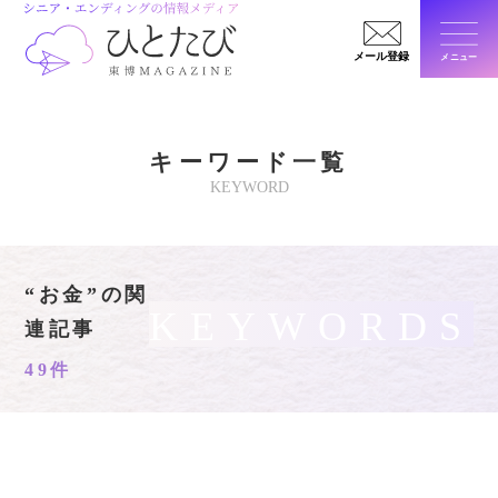
メール登録
メニュー
閉じ
キーワード一覧
KEYWORD
“お金”の関
KEYWORDS
連記事
49件