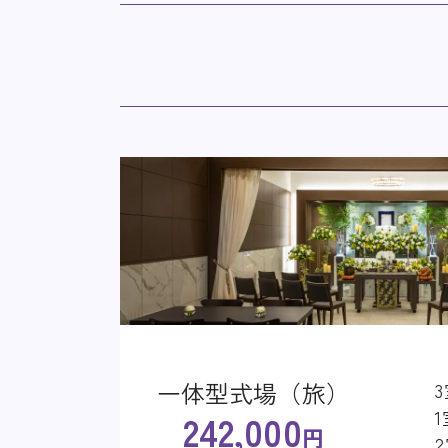
一体型式場（旅）
3室（
式場のキャンセルについて
2室（
253,000
式場お申し込み後12時間を経過した取り消し
円
ますのでご注意ください。
複数の仮予約・二重予約は他の業者様のご迷
一体型式場（旅）
一体型式場（旅）
1室（
3室（
一体型式場（旅）
2室（
2室（
231,000
242,000
242,000
円～
円
円