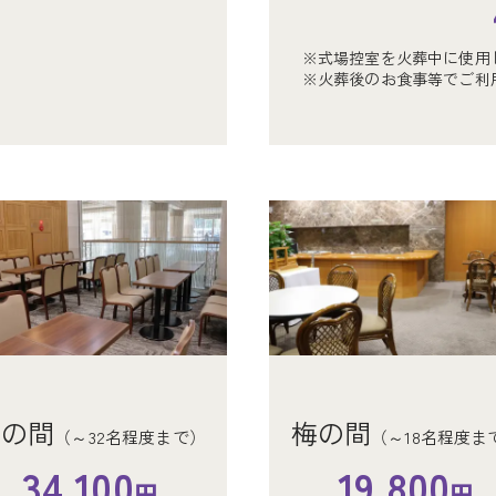
円
鶴の間
鶴の間
（～62名程度まで）
（～62名程度まで）
※式場控室を火葬中に使用
梅の間
藤の
（～16名程度まで）
※火葬後のお食事等でご利
74,800
74,800
円
円
19,800
1
円
た取り消しは使用料金の全額をいただきます。特に繁忙期のキャンセル
惑になりますので、ご遠慮ください。
た取り消しは使用料金の全額をいただきます。特に繁忙期のキャンセル
惑になりますので、ご遠慮ください。
月の間
梅の間
（～32名程度まで）
（～18名程度ま
月の間
椿の間
梅の間
梅の間
）
（～40名程度まで）
（～24名程度まで）
（～16名
（～18名
）
34,100
19,800
円
円