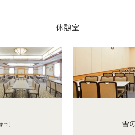
休憩室
休憩室
休憩室
休憩室
休憩室
椿の間
梅の間
）
（～24名程度まで）
（～15名
27,500
19,800
円
雪
度まで）