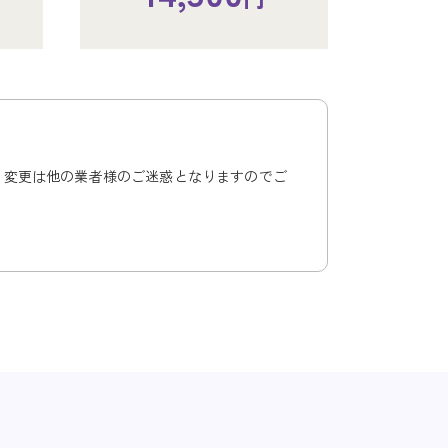
円
円
、変更は他の業者様のご迷惑となりますのでご
、変更は他の業者様のご
、変更は他の業者様のご
3室（出棺12時）