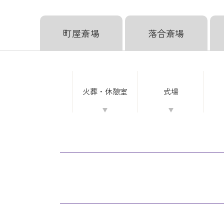
町屋斎場
落合斎場
お
お
お
お
火葬・
休憩室
式場
飲
飲
飲
飲
持
持
持
持
お
お
お
お
収
収
収
収
食
食
食
食
帰
帰
帰
帰
別
別
別
別
骨
骨
骨
骨
メ
メ
メ
メ
小
小
小
小
り
り
り
り
れ
れ
れ
れ
容
容
容
容
ニ
ニ
ニ
ニ
物
物
物
物
用
用
用
用
室
室
室
室
器
器
器
器
ュ
ュ
ュ
ュ
菓
菓
菓
菓
ー
ー
ー
ー
子
子
子
子