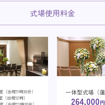
式場使用料金
専用控室有り式場
2
出棺11時）
式場使用料金
式場使用料金
1
出棺12時）
（雪）
は使用料金の全額をいただきます。特に繁忙期のキャンセル、変更は他
4
264,000
円～
惑になりますので、ご遠慮ください。
（雪7）限定
一日
夕刻
198,000
円
※友引日（友引営業日を除く）につ
りの運用となり、通夜から2日間でのご利
円 税込）となります。
一体型式場（雪）
専用控室有り式場
出棺10時）
出棺11時）
一体型式場（
保棺料金
3室（出棺11時30分）
出棺11時）
5
出棺12時）
253,000
（雪）
1室（出棺12時）
264,000
円
円
2室（出棺12時30分）