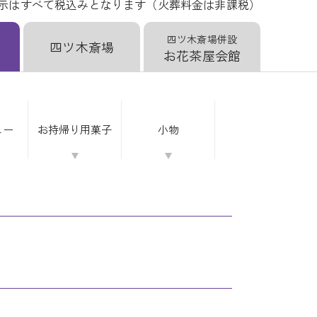
示はすべて税込みとなります（火葬料金は非課税）
四ツ木斎場併設
四ツ木斎場
お花茶屋会館
ュー
お持帰り
用菓子
小物