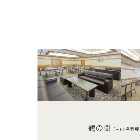
・小人は満6歳以下 ・火葬証明書1通550円
・小人は満6歳以下 ・火葬証明書1通550円
・小人は満6歳以下 ・火葬証明書1通550円
月の間
（～36名程度まで
34,100
円
鶴の間
（～62名程