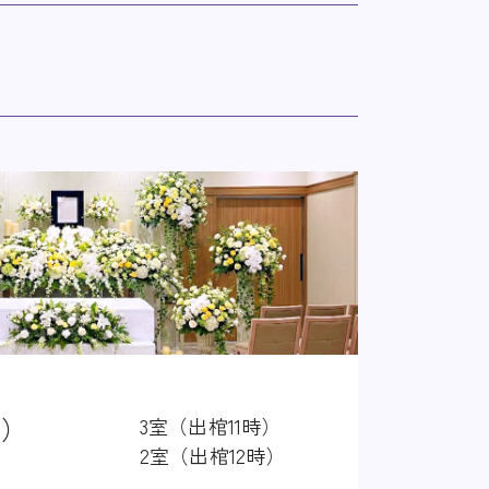
室（出棺11時まで）
室（出棺11時）
の業者様のご迷惑となり
室（出棺12時）
葬の場合（出棺12時）
葬の場合（出棺19時）
きましては、今まで通
用（料金275,000
2室（出棺12時）
5室（出棺11時まで）
蓮）
3室（出棺11時）
室（出棺12時）
2室（出棺12時）