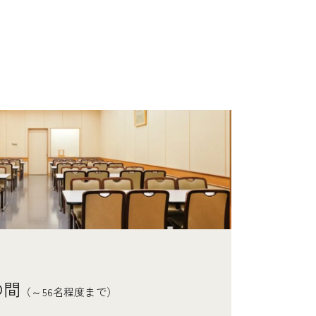
程度まで）
円
の間
（～56名程度まで）