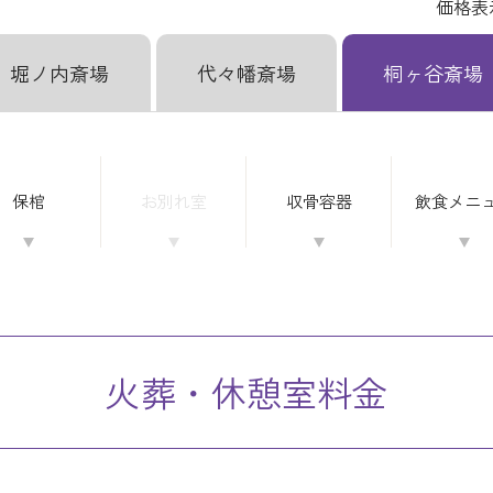
価格表
堀ノ内斎場
代々幡斎場
桐ヶ谷斎場
保棺
お別れ室
収骨容器
飲食
メニ
火葬・休憩室料金