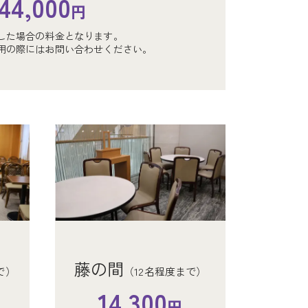
44,000
円
した場合の料金となります。
間
（～12名程度まで）
用の際にはお問い合わせください。
4,300
円
、変更は他の業者様のご
、変更は他の業者様のご
藤の間
（12名程度まで）
で）
程度まで）
程度まで）
14,300
円