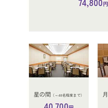
74,800
月の間
（～36名程度まで）
火葬・休憩室のキャンセルについて
34,100
円
火葬・通夜ともお申し込み後12時間を経過し
迷惑となりますのでご注意ください。
複数の仮予約・二重予約は他の業者様のご迷
火葬・休憩室のキャンセルについて
火葬・通夜ともお申し込み後12時間を経過し
迷惑となりますのでご注意ください。
複数の仮予約・二重予約は他の業者様のご迷
星の間
（～48名程度まで）
月の間
星の間
（～32名程度まで
（～48名程度まで
40,700
円