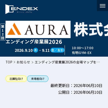
第
1
2
回
2026
エンディング産業展
お知らせ
10:00〜17:00
2026.9.10
・
9.11
木
金／友引
有明GYM-EX
TOP
お知らせ
エンディング産業展2026の会場マップを更
新しました
出展社向け
来場者向け
最終更新日：2026年06月10日
公開日：2026年06月10日