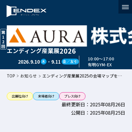
第
1
2
回
2026
エンディング産業展
お知らせ
10:00〜17:00
2026.9.10
・
9.11
木
金／友引
有明GYM-EX
TOP
お知らせ
エンディング産業展2025の会場マップを更
新しました
出展社向け
来場者向け
プレス向け
最終更新日：2025年08月26日
公開日：2025年08月25日