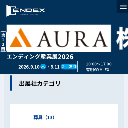
第
1
2
回
2026
出展社検索 2026
エンディング産業展
10:00〜17:00
2026.9.10
・
9.11
木
金／友引
有明GYM-EX
出展社カテゴリ
葬具（13）